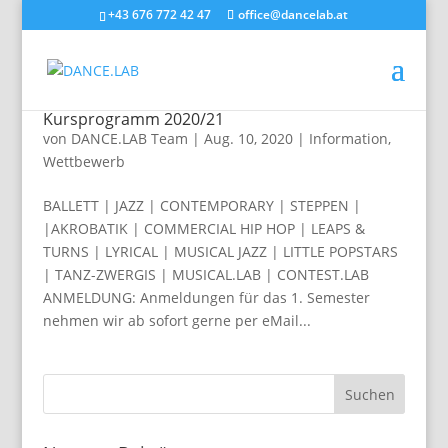
+43 676 772 42 47
office@dancelab.at
Kursprogramm 2020/21
von
DANCE.LAB Team
|
Aug. 10, 2020
|
Information
,
Wettbewerb
BALLETT | JAZZ | CONTEMPORARY | STEPPEN |
|AKROBATIK | COMMERCIAL HIP HOP | LEAPS &
TURNS | LYRICAL | MUSICAL JAZZ | LITTLE POPSTARS
| TANZ-ZWERGIS | MUSICAL.LAB | CONTEST.LAB
ANMELDUNG: Anmeldungen für das 1. Semester
nehmen wir ab sofort gerne per eMail...