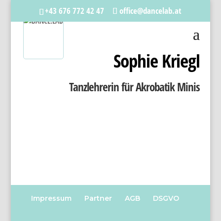
+43 676 772 42 47
office@dancelab.at
Sophie Kriegl
Tanzlehrerin für Akrobatik Minis
Impressum
Partner
AGB
DSGVO