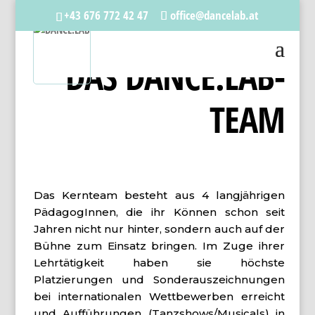
+43 676 772 42 47
office@dancelab.at
DAS
DANCE.LAB
-
TEAM
Das Kernteam besteht aus 4 langjährigen
PädagogInnen, die ihr Können schon seit
Jahren nicht nur hinter, sondern auch auf der
Bühne zum Einsatz bringen. Im Zuge ihrer
Lehrtätigkeit haben sie höchste
Platzierungen und Sonderauszeichnungen
bei internationalen Wettbewerben erreicht
und Aufführungen (Tanzshows/Musicals) in