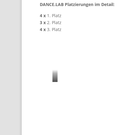
DANCE.LAB Platzierungen im Detail:
4 x
1. Platz
3 x
2. Platz
4 x
3. Platz
e
i
n
T
e
i
l