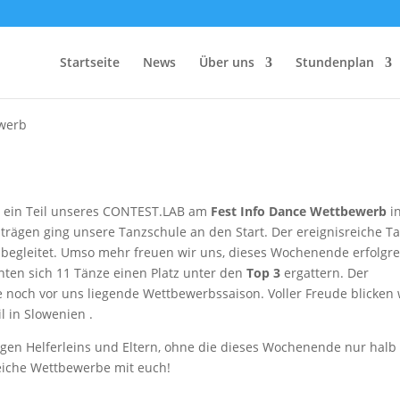
est Info Dance in der Pyramide
Startseite
News
Über uns
Stundenplan
werb
 ein Teil unseres CONTEST.LAB am
Fest Info Dance Wettbewerb
in
trägen ging unsere Tanzschule an den Start. Der ereignisreiche T
 begleitet. Umso mehr freuen wir uns, dieses Wochenende erfolgre
ten sich 11 Tänze einen Platz unter den
Top 3
ergattern. Der
 noch vor uns liegende Wettbewerbssaison. Voller Freude blicken 
l in Slowenien .
tigen Helferleins und Eltern, ohne die dieses Wochenende nur halb
reiche Wettbewerbe mit euch!