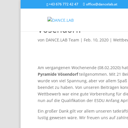
+43 676 772 42 47
office@dancelab.at
Tolles Ergebnis beim F
Vösendorf!
von
DANCE.LAB Team
|
Feb. 10, 2020
|
Wettbe
Am vergangenen Wochenende (08.02.2020) hat
Pyramide Vösendorf
teilgenommen. Mit 21 Bei
wurde von viel Spannung, aber vor allem Spaß
beendet zu haben. Von unseren Beiträgen konn
Wettbewerb war eine gute Vorbereitung für die
nun auf die Qualifikation der ESDU Anfang Apri
Ein großer Dank gilt vor allem unseren tatkräf
lustig gewesen wäre. Wir freuen uns auf zahl