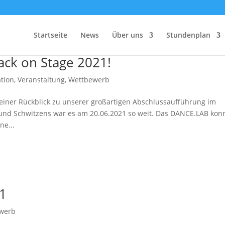
Startseite
News
Über uns
Stundenplan
ack on Stage 2021!
tion
,
Veranstaltung
,
Wettbewerb
leiner Rückblick zu unserer großartigen Abschlussaufführung im
 und Schwitzens war es am 20.06.2021 so weit. Das DANCE.LAB kon
ne...
21
werb