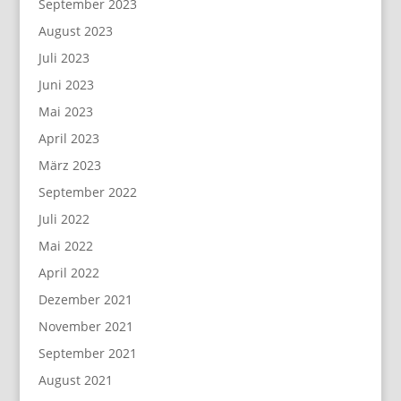
September 2023
i
M
August 2023
a
i
m
c
Juli 2023
L
h
Juni 2023
e
e
Mai 2023
c
l
April 2023
h
l
März 2023
l
e
September 2022
e
H
c
o
Juli 2022
h
f
Mai 2022
f
April 2022
m
Dezember 2021
a
November 2021
n
September 2021
n
August 2021