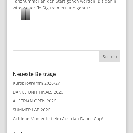
Tanznummer an den Start gehen werden. Bis dahin
wird weiter fleißig trainiert und geputzt.
A
S
l
e
i
b
n
a
a
s
S
t
i
i
Neueste Beiträge
k
a
Kursprogramm 2026/27
a
n
b
H
DANCE UNIT FINALS 2026
o
o
AUSTRIAN OPEN 2026
n
f
SUMMER.LAB 2026
y
b
Goldene Momente beim Austrian Dance Cup!
i
a
m
u