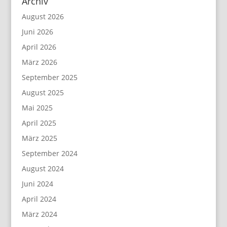
Archiv
i
e
August 2026
t
r
Juni 2026
C
m
April 2026
h
i
o
t
März 2026
r
P
September 2025
e
a
August 2025
o
n
Mai 2025
g
j
April 2025
r
a
März 2025
a
B
f
ö
September 2024
i
h
August 2024
n
m
Juni 2024
M
u
April 2024
i
n
März 2024
r
d