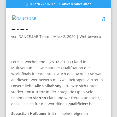
+43 676 772 42 47
office@dancelab.at
DANCESTAR SCHWECHAT
2020
von
DANCE.LAB Team
|
März 2, 2020
|
Wettbewerb
Letztes Wochenende (28.02.-01.03.) fand im
Multiversum Schwechat die Qualifikation der
Worldfinals in Porec statt. Auch das DANCE.LAB war
an diesem Wettbewerb mit zwei Beiträgen vertreten.
Unsere liebe
Alina Sikabonyi
ertanzte sich unter
starker Konkurrenz in der Kategorie Open Solo
Seniors den
vierten
Platz und wir freuen uns sehr,
dass Sie sich für die Worldfinals
qualifiziert
hat.
Sebastian Hofbauer
trat mit seiner eigenen