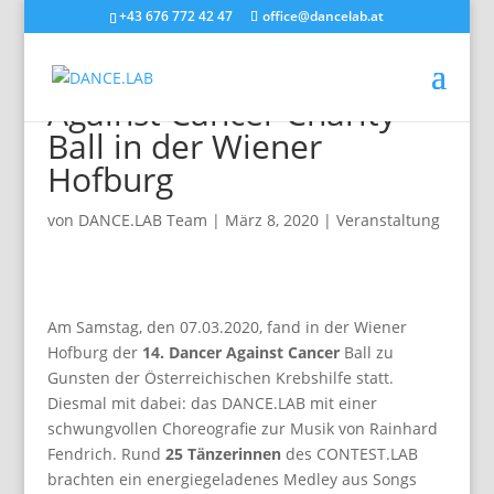
+43 676 772 42 47
office@dancelab.at
Gastauftritt beim Dancer
Against Cancer Charity
Ball in der Wiener
Hofburg
von
DANCE.LAB Team
|
März 8, 2020
|
Veranstaltung
Am Samstag, den
07.03.2020, fand in der Wiener
Hofburg der
14. Dancer Against Cancer
Ball zu
Gunsten der Österreichischen Krebshilfe statt.
Diesmal mit dabei: das DANCE.LAB mit einer
schwungvollen Choreografie zur Musik von Rainhard
Fendrich. Rund
25 Tänzerinnen
des CONTEST.LAB
brachten ein energiegeladenes Medley aus Songs