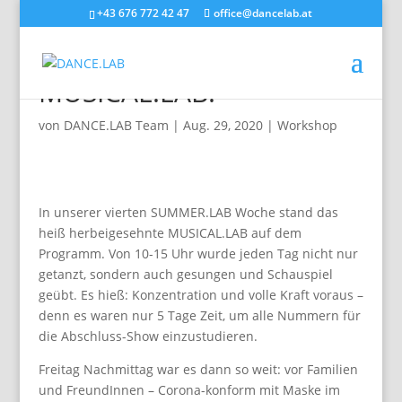
+43 676 772 42 47
office@dancelab.at
Das war unser
MUSICAL.LAB!
von
DANCE.LAB Team
|
Aug. 29, 2020
|
Workshop
In unserer vierten SUMMER.LAB Woche stand das
heiß herbeigesehnte MUSICAL.LAB auf dem
Programm. Von 10-15 Uhr wurde jeden Tag nicht nur
getanzt, sondern auch gesungen und Schauspiel
geübt. Es hieß: Konzentration und volle Kraft voraus –
denn es waren nur 5 Tage Zeit, um alle Nummern für
die Abschluss-Show einzustudieren.
Freitag Nachmittag war es dann so weit: vor Familien
und FreundInnen – Corona-konform mit Maske im