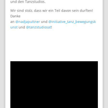
und den Tanzstudios.
Wir sind stolz, dass wir ein Teil davon sein durften!
Danke
an
@nadjaputtner
und
@initiative_tanz_bewegungsk
unst
und
@tanzstudiosat
!