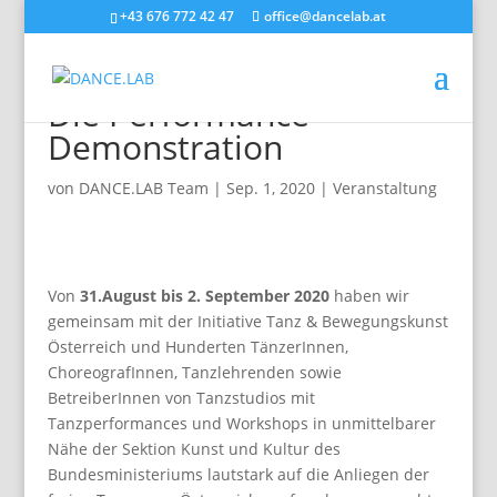
+43 676 772 42 47
office@dancelab.at
Respekt für den Tanz –
Die Performance
Demonstration
von
DANCE.LAB Team
|
Sep. 1, 2020
|
Veranstaltung
Von
31.August bis 2. September 2020
haben wir
gemeinsam mit der Initiative Tanz & Bewegungskunst
Österreich und Hunderten TänzerInnen,
ChoreografInnen, Tanzlehrenden sowie
BetreiberInnen von Tanzstudios mit
Tanzperformances und Workshops in unmittelbarer
Nähe der Sektion Kunst und Kultur des
Bundesministeriums lautstark auf die Anliegen der