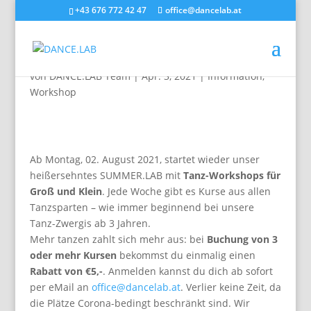
+43 676 772 42 47
office@dancelab.at
SUMMER.LAB 2021
von
DANCE.LAB Team
|
Apr. 3, 2021
|
Information
,
Workshop
Ab Montag, 02. August 2021, startet wieder unser
heißersehntes SUMMER.LAB mit
Tanz-Workshops für
Groß und Klein
. Jede Woche gibt es Kurse aus allen
Tanzsparten – wie immer beginnend bei unsere
Tanz-Zwergis ab 3 Jahren.
Mehr tanzen zahlt sich mehr aus: bei
Buchung von 3
oder mehr Kursen
bekommst du einmalig einen
Rabatt von €5,-
. Anmelden kannst du dich ab sofort
per eMail an
office@dancelab.at
. Verlier keine Zeit, da
die Plätze Corona-bedingt beschränkt sind. Wir