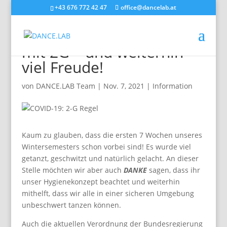
+43 676 772 42 47
office@dancelab.at
Durch den Tanzherbst
mit 2G – und weiterhin
viel Freude!
von
DANCE.LAB Team
|
Nov. 7, 2021
|
Information
Kaum zu glauben, dass die ersten 7 Wochen unseres
Wintersemesters schon vorbei sind! Es wurde viel
getanzt, geschwitzt und natürlich gelacht. An dieser
Stelle möchten wir aber auch
DANKE
sagen, dass ihr
unser Hygienekonzept beachtet und weiterhin
mithelft, dass wir alle in einer sicheren Umgebung
unbeschwert tanzen können.
Auch die aktuellen Verordnung der Bundesregierung