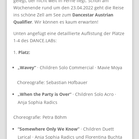
gelegt, der nicht weit in Ferne liegt. Schon am
Wochenende rund um den 23.04.2022 geht die Reise
ins schöne Zell am See zum
Dancestar Austrian
Qualifier
. Wir können es kaum erwarten!
Unten angefügt eine detaillierte Auflistung der Plätze
1-4 des DANCE.LABs:
Platz:
„Wavey“
· Children Solo Commercial · Mavie Moya
Choreografie: Sebastian Hofbauer
„When the Party is Over“
· Children Solo Acro ·
Anja Sophia Radics
Choreografie: Petra Böhm
“Somewhere Only We Know”
· Children Duett
Lyrical · Anja Sophia Radics und Florentina Buchta