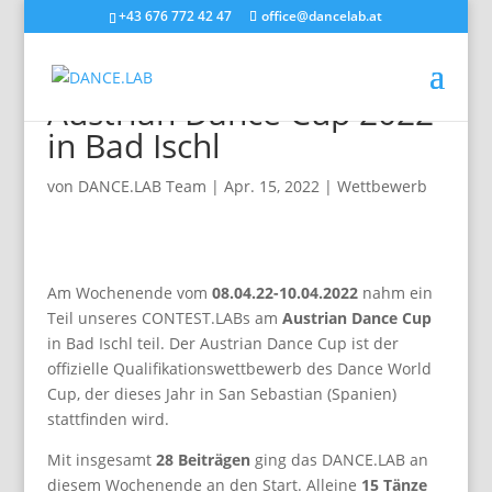
+43 676 772 42 47
office@dancelab.at
Tolles Ergebnis beim
Austrian Dance Cup 2022
in Bad Ischl
von
DANCE.LAB Team
|
Apr. 15, 2022
|
Wettbewerb
Am Wochenende vom
08.04.22-10.04.2022
nahm ein
Teil unseres CONTEST.LABs am
Austrian Dance Cup
in Bad Ischl teil. Der Austrian Dance Cup ist der
offizielle Qualifikationswettbewerb des Dance World
Cup, der dieses Jahr in San Sebastian (Spanien)
stattfinden wird.
Mit insgesamt
28 Beiträgen
ging das DANCE.LAB an
diesem Wochenende an den Start. Alleine
15 Tänze