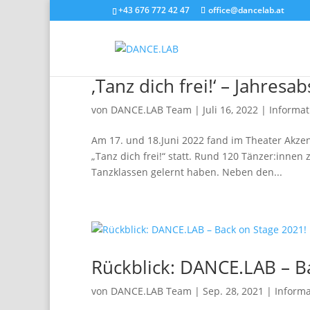
+43 676 772 42 47
office@dancelab.at
‚Tanz dich frei!‘ – Jahres
von
DANCE.LAB Team
|
Juli 16, 2022
|
Informat
Am 17. und 18.Juni 2022 fand im Theater Akze
„Tanz dich frei!“ statt. Rund 120 Tänzer:innen 
Tanzklassen gelernt haben. Neben den...
Rückblick: DANCE.LAB – B
von
DANCE.LAB Team
|
Sep. 28, 2021
|
Informa