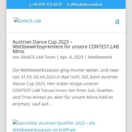
+43 676 772 42 47
office@dancelab.at
Austrian Dance Cup 2023 –
Wettbewerbspremiere für unsere CONTEST.LAB
Minis
von
DANCE.LAB Team
|
Apr. 6, 2023
|
Wettbewerb
Die Wettbewerbssaison ging munter weiter, und zwar
von 31.03.-02.04.2023 in Bad Ischl, OÖ, beim Austrian
Dance Cup 2023. Hier traten einige unserer
CONTEST.LAB Tänzer:innen mit ihren Soli, Duetten
und Trios erneut an, aber für unsere Minis hieß es
erstmals: rauf auf...